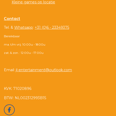
Kleine games op locatie
Contact
Tel. &
Whatsapp
:
+31 (0)6 - 23349375
Bereikbaar
ma. t/m vrij. 10:00u - 18:00u
zat. & zon. : 12:00u - 17:00u
Email:
jl-entertainment@outlook.com
KVK: 71020896
BTW: NL002312993B15
F