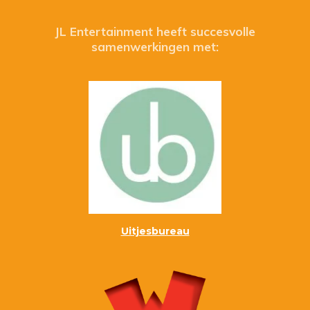
a
c
e
JL Entertainment heeft succesvolle
b
samenwerkingen met:
o
o
k
Uitjesbureau